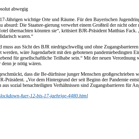
bsolut abwegig
 17-Jährigen wichtige Orte und Räume. Für den Bayerischen Jugendring
 absurd: Die Staatsre-gierung verwehrt einem Großteil der nicht oder
el übernachten könnten sie“, kritisiert BJR-Präsident Matthias Fack. „Da
lidarisch waren.“
und muss aus Sicht des BJR niedrigschwellig und ohne Zugangsbarrier
tet werden, wäre Jugendarbeit mit den gebotenen pandemiebedingten Ei
ebend für gesellschaftliche Teilhabe sein.“ Mit der neuen Verordnung 
r denn je nötig wären.
e geschmückt, dass die Be-dürfnisse junger Menschen großgeschrieben 
 BJR-Präsident. „Vor dem Hintergrund der seit Beginn der Pandemie en
s sozial benachteiligten Verhältnissen sind Zugangsbarrieren für Ang
to-lockdown-fuer-12-bis-17-jaehrige-4480.html