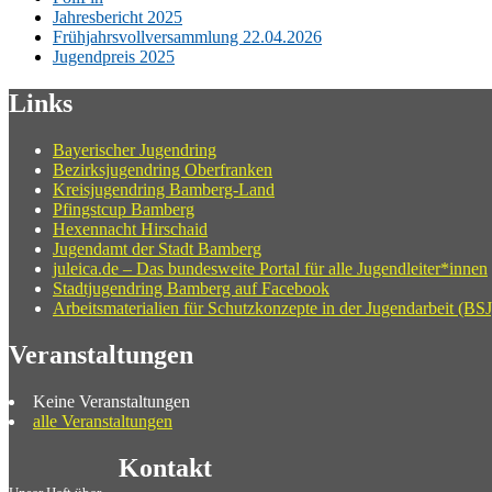
Jahresbericht 2025
Frühjahrsvollversammlung 22.04.2026
Jugendpreis 2025
Links
Bayerischer Jugendring
Bezirksjugendring Oberfranken
Kreisjugendring Bamberg-Land
Pfingstcup Bamberg
Hexennacht Hirschaid
Jugendamt der Stadt Bamberg
juleica.de – Das bundesweite Portal für alle Jugendleiter*innen
Stadtjugendring Bamberg auf Facebook
Arbeitsmaterialien für Schutzkonzepte in der Jugendarbeit (BSJ
Veranstaltungen
Keine Veranstaltungen
alle Veranstaltungen
Kontakt