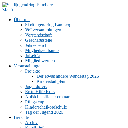
Zum
Inhalt
Menü
springen
Über uns
Stadtjugendring Bamberg
Vollversammlungen
Vorstandschaft
Geschäftsstelle
Jahresbericht
Mitgliedsverbände
JuLeiCa
Mitglied werden
Veranstaltungen
Projekte
Der etwas andere Wandertag 2026
Kinderstadtplan
Jugendpreis
Erste Hilfe Kurs
Aufsichtspflichtsseminar
Pfingstcup
Kinderschafkopfschule
Tag der Jugend 2026
Berichte
Archiv
Rundbrief