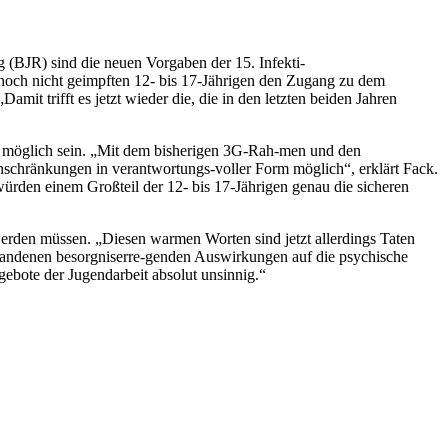
 (BJR) sind die neuen Vorgaben der 15. Infekti-
 noch nicht geimpften 12- bis 17-Jährigen den Zugang zu dem
mit trifft es jetzt wieder die, die in den letzten beiden Jahren
en möglich sein. „Mit dem bisherigen 3G-Rah-men und den
nschränkungen in verantwortungs-voller Form möglich“, erklärt Fack.
würden einem Großteil der 12- bis 17-Jährigen genau die sicheren
werden müssen. „Diesen warmen Worten sind jetzt allerdings Taten
tstandenen besorgniserre-genden Auswirkungen auf die psychische
ebote der Jugendarbeit absolut unsinnig.“