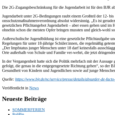
Die 2G-Zugangsbeschränkung für die Jugendarbeit ist für den BJR a
Jugendarbeit unter 2G-Bedingungen raubt einem Großteil der 12- bis
onsschutzmaßnahmenverordnung absolut widersinnig. „Es ist geradezu
gesetzlichen Pflichtangebot Jugendarbeit – aber essen gehen und im Hot
ohnehin schon die meisten Opfer bringen mussten und gleich-wohl so
Außerschulische Jugendbildung ist eine gesetzliche Pflichtaufgabe 
Regelungen für unter 18-jährige Schüler:innen, die regelmäßig getes
„Der Impfstatus junger Menschen unter 18 darf keinesfalls ausschlagg
Orte außerhalb von Schule und Familie ver-wehrt, die jetzt dringende
In der Vergangenheit hatte sich die Politik mehrfach mit der Aussag
gefolgt, die genau in die entgegengesetzte Richtung gehen“, so der
Gesundheit von Kindern und Jugendlichen sowie auf junge Menschen au
Quelle:
https://www.bjr.de/nc/service/presse/details/absurder-de-fac
Veröffentlicht in
News
Neueste Beiträge
SOMMERFERIEN
PoliPin