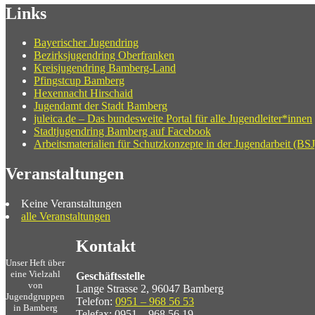
Links
Bayerischer Jugendring
Bezirksjugendring Oberfranken
Kreisjugendring Bamberg-Land
Pfingstcup Bamberg
Hexennacht Hirschaid
Jugendamt der Stadt Bamberg
juleica.de – Das bundesweite Portal für alle Jugendleiter*innen
Stadtjugendring Bamberg auf Facebook
Arbeitsmaterialien für Schutzkonzepte in der Jugendarbeit (BSJ
Veranstaltungen
Keine Veranstaltungen
alle Veranstaltungen
Kontakt
Unser Heft über
eine Vielzahl
Geschäftsstelle
von
Lange Strasse 2, 96047 Bamberg
Jugendgruppen
Telefon:
0951 – 968 56 53
in Bamberg
Telefax: 0951 – 968 56 19