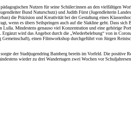
dagogischen Nutzen für seine Schüler:innen an den vielfältigen Works
gendleiter Bund Naturschutz) und Judith Fürst (Jugendleiterin Landes
rban) die Präzision und Kreativität bei der Gestaltung eines Klassenh
t, wenn es übers Seilspringen auch auf die Slakline geht. Dass sich B
 Lulla. Mindestens genauso viel Konzentration und eine gehörige Port
lrufe. Ergänzt wird das Angebot durch die „Wiederbelebung“ von in 
g Gemeinschaft), einen Filmworkshop durchgeführt von Jürgen Reinisc
 sorgte der Stadtjugendring Bamberg bereits im Vorfeld. Die positive 
indestens wieder zu drei Wandertagen zwei Wochen vor Schuljahrese