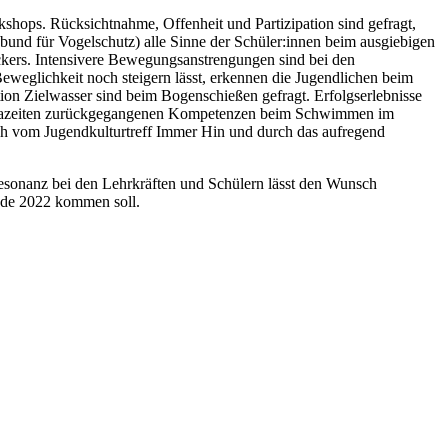
hops. Rücksichtnahme, Offenheit und Partizipation sind gefragt,
bund für Vogelschutz) alle Sinne der Schüler:innen beim ausgiebigen
ockers. Intensivere Bewegungsanstrengungen sind bei den
eweglichkeit noch steigern lässt, erkennen die Jugendlichen beim
ion Zielwasser sind beim Bogenschießen gefragt. Erfolgserlebnisse
Coronazeiten zurückgegangenen Kompetenzen beim Schwimmen im
h vom Jugendkulturtreff Immer Hin und durch das aufregend
Resonanz bei den Lehrkräften und Schülern lässt den Wunsch
nde 2022 kommen soll.