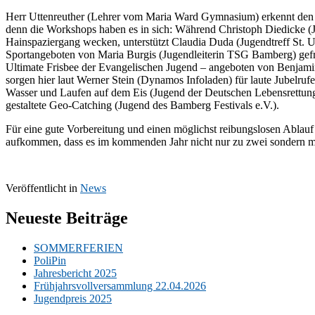
Herr Uttenreuther (Lehrer vom Maria Ward Gymnasium) erkennt den pä
denn die Workshops haben es in sich: Während Christoph Diedicke (Ju
Hainspaziergang wecken, unterstützt Claudia Duda (Jugendtreff St. U
Sportangeboten von Maria Burgis (Jugendleiterin TSG Bamberg) gefrag
Ultimate Frisbee der Evangelischen Jugend – angeboten von Benjamin
sorgen hier laut Werner Stein (Dynamos Infoladen) für laute Jube
Wasser und Laufen auf dem Eis (Jugend der Deutschen Lebensrettun
gestaltete Geo-Catching (Jugend des Bamberg Festivals e.V.).
Für eine gute Vorbereitung und einen möglichst reibungslosen Ablauf
aufkommen, dass es im kommenden Jahr nicht nur zu zwei sondern m
Veröffentlicht in
News
Neueste Beiträge
SOMMERFERIEN
PoliPin
Jahresbericht 2025
Frühjahrsvollversammlung 22.04.2026
Jugendpreis 2025