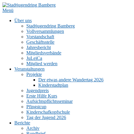
Zum
Inhalt
Menü
springen
Über uns
Stadtjugendring Bamberg
Vollversammlungen
Vorstandschaft
Geschäftsstelle
Jahresbericht
Mitgliedsverbände
JuLeiCa
Mitglied werden
Veranstaltungen
Projekte
Der etwas andere Wandertag 2026
Kinderstadtplan
Jugendpreis
Erste Hilfe Kurs
Aufsichtspflichtsseminar
Pfingstcup
Kinderschafkopfschule
Tag der Jugend 2026
Berichte
Archiv
Rundbrief