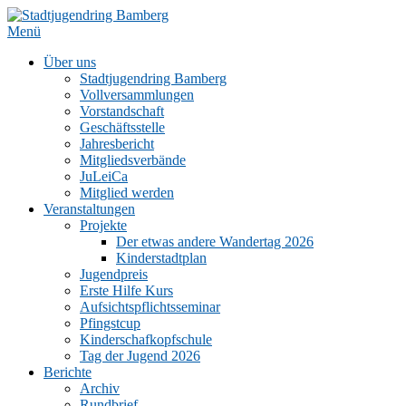
Zum
Inhalt
Menü
springen
Über uns
Stadtjugendring Bamberg
Vollversammlungen
Vorstandschaft
Geschäftsstelle
Jahresbericht
Mitgliedsverbände
JuLeiCa
Mitglied werden
Veranstaltungen
Projekte
Der etwas andere Wandertag 2026
Kinderstadtplan
Jugendpreis
Erste Hilfe Kurs
Aufsichtspflichtsseminar
Pfingstcup
Kinderschafkopfschule
Tag der Jugend 2026
Berichte
Archiv
Rundbrief