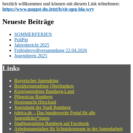
herzlich willkommen und können mit diesem Link teilnehmen:
https://www.guggst-du.jetzt/b/sjr-qpg-bla-wry
Neueste Beiträge
SOMMERFERIEN
PoliPin
Jahresbericht 2025
Frühjahrsvollversammlung 22.04.2026
Jugendpreis 2025
Links
Bayerischer Jugendring
Bezirksjugendring Oberfranken
Kreisjugendring Bamberg-Land
Pfingstcup Bamberg
Hexennacht Hirschaid
Jugendamt der Stadt Bamberg
juleica.de – Das bundesweite Portal für alle
Jugendleiter*innen
Stadtjugendring Bamberg auf Facebook
Arbeitsmaterialien für Schutzkonzepte in der Jugendarbeit