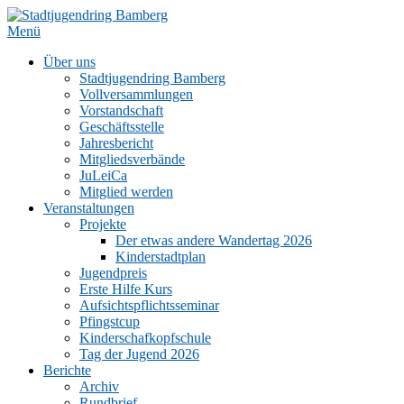
Zum
Inhalt
Menü
springen
Über uns
Stadtjugendring Bamberg
Vollversammlungen
Vorstandschaft
Geschäftsstelle
Jahresbericht
Mitgliedsverbände
JuLeiCa
Mitglied werden
Veranstaltungen
Projekte
Der etwas andere Wandertag 2026
Kinderstadtplan
Jugendpreis
Erste Hilfe Kurs
Aufsichtspflichtsseminar
Pfingstcup
Kinderschafkopfschule
Tag der Jugend 2026
Berichte
Archiv
Rundbrief