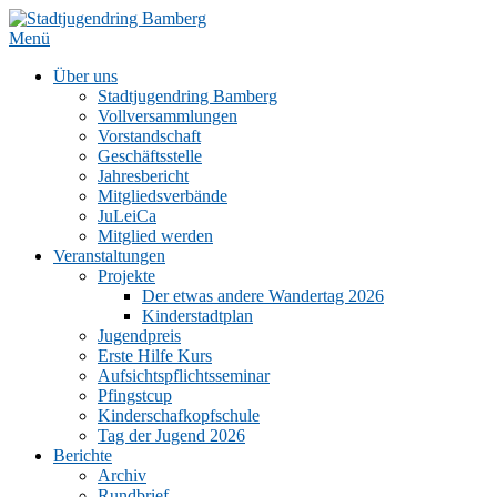
Zum
Inhalt
Menü
springen
Über uns
Stadtjugendring Bamberg
Vollversammlungen
Vorstandschaft
Geschäftsstelle
Jahresbericht
Mitgliedsverbände
JuLeiCa
Mitglied werden
Veranstaltungen
Projekte
Der etwas andere Wandertag 2026
Kinderstadtplan
Jugendpreis
Erste Hilfe Kurs
Aufsichtspflichtsseminar
Pfingstcup
Kinderschafkopfschule
Tag der Jugend 2026
Berichte
Archiv
Rundbrief