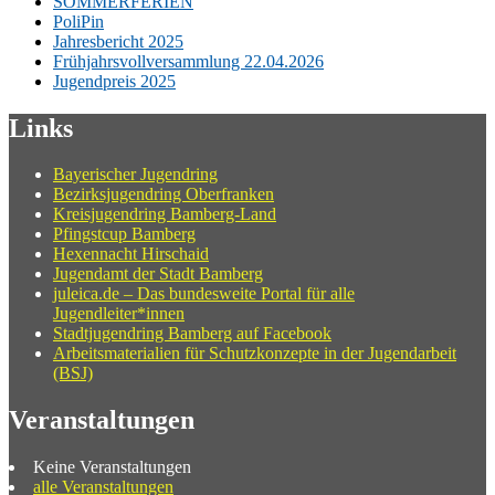
SOMMERFERIEN
PoliPin
Jahresbericht 2025
Frühjahrsvollversammlung 22.04.2026
Jugendpreis 2025
Links
Bayerischer Jugendring
Bezirksjugendring Oberfranken
Kreisjugendring Bamberg-Land
Pfingstcup Bamberg
Hexennacht Hirschaid
Jugendamt der Stadt Bamberg
juleica.de – Das bundesweite Portal für alle
Jugendleiter*innen
Stadtjugendring Bamberg auf Facebook
Arbeitsmaterialien für Schutzkonzepte in der Jugendarbeit
(BSJ)
Veranstaltungen
Keine Veranstaltungen
alle Veranstaltungen