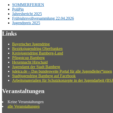
SOMMERFERIEN
PoliPin
Jahresbericht 2025
Frühjahrsvollversammlung 22.04.2026
Jugendpreis 2025
Links
Bayerischer Jugendring
Bezirksjugendring Oberfranken
Kreisjugendring Bamberg-Land
Pfingstcup Bamberg
Hexennacht Hirschaid
Jugendamt der Stadt Bamberg
juleica.de – Das bundesweite Portal für alle Jugendleiter*innen
Stadtjugendring Bamberg auf Facebook
Arbeitsmaterialien für Schutzkonzepte in der Jugendarbeit (BSJ
Veranstaltungen
Keine Veranstaltungen
alle Veranstaltungen