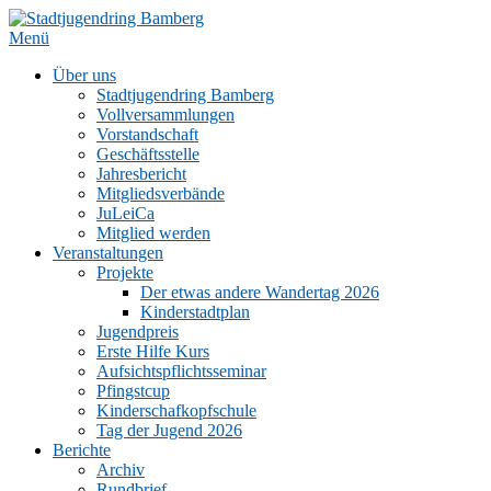
Zum
Inhalt
Menü
springen
Über uns
Stadtjugendring Bamberg
Vollversammlungen
Vorstandschaft
Geschäftsstelle
Jahresbericht
Mitgliedsverbände
JuLeiCa
Mitglied werden
Veranstaltungen
Projekte
Der etwas andere Wandertag 2026
Kinderstadtplan
Jugendpreis
Erste Hilfe Kurs
Aufsichtspflichtsseminar
Pfingstcup
Kinderschafkopfschule
Tag der Jugend 2026
Berichte
Archiv
Rundbrief