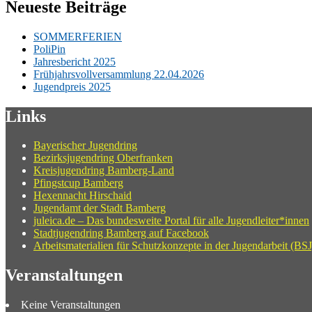
Neueste Beiträge
SOMMERFERIEN
PoliPin
Jahresbericht 2025
Frühjahrsvollversammlung 22.04.2026
Jugendpreis 2025
Links
Bayerischer Jugendring
Bezirksjugendring Oberfranken
Kreisjugendring Bamberg-Land
Pfingstcup Bamberg
Hexennacht Hirschaid
Jugendamt der Stadt Bamberg
juleica.de – Das bundesweite Portal für alle Jugendleiter*innen
Stadtjugendring Bamberg auf Facebook
Arbeitsmaterialien für Schutzkonzepte in der Jugendarbeit (BSJ
Veranstaltungen
Keine Veranstaltungen