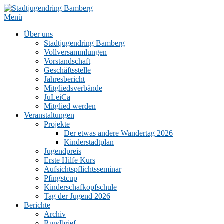
Zum
Inhalt
Menü
springen
Über uns
Stadtjugendring Bamberg
Vollversammlungen
Vorstandschaft
Geschäftsstelle
Jahresbericht
Mitgliedsverbände
JuLeiCa
Mitglied werden
Veranstaltungen
Projekte
Der etwas andere Wandertag 2026
Kinderstadtplan
Jugendpreis
Erste Hilfe Kurs
Aufsichtspflichtsseminar
Pfingstcup
Kinderschafkopfschule
Tag der Jugend 2026
Berichte
Archiv
Rundbrief