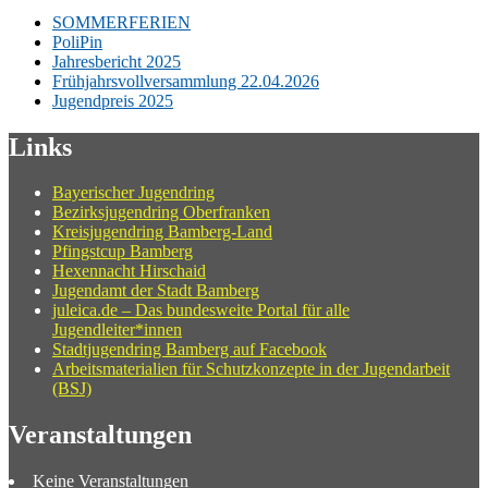
SOMMERFERIEN
PoliPin
Jahresbericht 2025
Frühjahrsvollversammlung 22.04.2026
Jugendpreis 2025
Links
Bayerischer Jugendring
Bezirksjugendring Oberfranken
Kreisjugendring Bamberg-Land
Pfingstcup Bamberg
Hexennacht Hirschaid
Jugendamt der Stadt Bamberg
juleica.de – Das bundesweite Portal für alle
Jugendleiter*innen
Stadtjugendring Bamberg auf Facebook
Arbeitsmaterialien für Schutzkonzepte in der Jugendarbeit
(BSJ)
Veranstaltungen
Keine Veranstaltungen