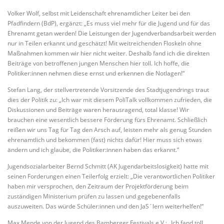
Volker Wolf, selbst mit Leidenschaft ehrenamtlicher Leiter bei den
Pfadfindern (BdP), ergänzt: „Es muss viel mehr für die Jugend und für das
Ehrenamt getan werden! Die Leistungen der Jugendverbandsarbeit werden
nur in Teilen erkannt und geschätzt! Mit weitreichenden Floskeln ohne
Maßnahmen kommen wir hier nicht weiter. Deshalb fand ich die direkten
Beiträge von betroffenen jungen Menschen hier toll. Ich hoffe, die
Politiker:innen nehmen diese ernst und erkennen die Notlagen!“
Stefan Lang, der stellvertretende Vorsitzende des Stadtjugendrings traut
dies der Politik zu: „Ich war mit diesem PoliTalk vollkommen zufrieden, die
Diskussionen und Beiträge waren herausragend, total klasse! Wir
brauchen eine wesentlich bessere Förderung fürs Ehrenamt. Schließlich
reißen wir uns Tag für Tag den Arsch auf, leisten mehr als genug Stunden
ehrenamtlich und bekommen (fast) nichts dafür! Hier muss sich etwas
ändern und ich glaube, die Politiker:innen haben das erkannt.“
Jugendsozialarbeiter Bernd Schmitt (AK Jugendarbeitslosigkeit) hatte mit
seinen Forderungen einen Teilerfolg erzielt: „Die verantwortlichen Politiker
haben mir versprochen, den Zeitraum der Projektförderung beim
zuständigen Ministerium prüfen zu lassen und gegebenenfalls
auszuweiten. Das würde Schüler:innen und den JaS´lern weiterhelfen!“
Max Mende von der Jugend des Bamberger Festivals e.V.: „Ich fand toll,