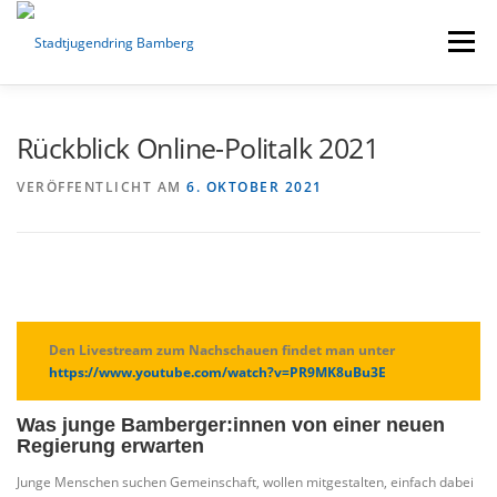
Zum
Inhalt
Menü
springen
ÜBER UNS
VERANSTALTUNGEN
BERICHTE
Rückblick Online-Politalk 2021
VERÖFFENTLICHT AM
6. OKTOBER 2021
ZUSCHÜSSE
VERLEIH
SPIELMOBIL
Den Livestream zum Nachschauen findet man unter
https://www.youtube.com/watch?v=PR9MK8uBu3E
Was junge Bamberger:innen von einer neuen
Regierung erwarten
Junge Menschen suchen Gemeinschaft, wollen mitgestalten, einfach dabei