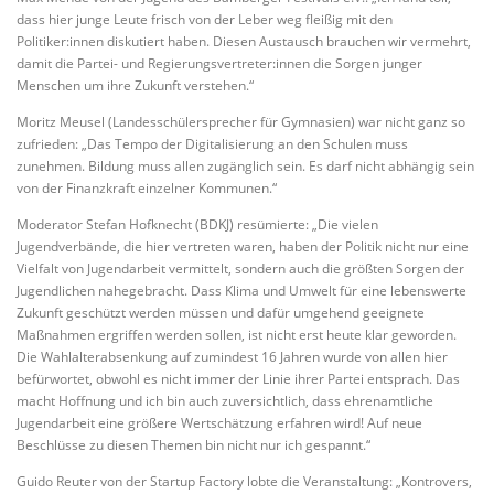
dass hier junge Leute frisch von der Leber weg fleißig mit den
Politiker:innen diskutiert haben. Diesen Austausch brauchen wir vermehrt,
damit die Partei- und Regierungsvertreter:innen die Sorgen junger
Menschen um ihre Zukunft verstehen.“
Moritz Meusel (Landesschülersprecher für Gymnasien) war nicht ganz so
zufrieden: „Das Tempo der Digitalisierung an den Schulen muss
zunehmen. Bildung muss allen zugänglich sein. Es darf nicht abhängig sein
von der Finanzkraft einzelner Kommunen.“
Moderator Stefan Hofknecht (BDKJ) resümierte: „Die vielen
Jugendverbände, die hier vertreten waren, haben der Politik nicht nur eine
Vielfalt von Jugendarbeit vermittelt, sondern auch die größten Sorgen der
Jugendlichen nahegebracht. Dass Klima und Umwelt für eine lebenswerte
Zukunft geschützt werden müssen und dafür umgehend geeignete
Maßnahmen ergriffen werden sollen, ist nicht erst heute klar geworden.
Die Wahlalterabsenkung auf zumindest 16 Jahren wurde von allen hier
befürwortet, obwohl es nicht immer der Linie ihrer Partei entsprach. Das
macht Hoffnung und ich bin auch zuversichtlich, dass ehrenamtliche
Jugendarbeit eine größere Wertschätzung erfahren wird! Auf neue
Beschlüsse zu diesen Themen bin nicht nur ich gespannt.“
Guido Reuter von der Startup Factory lobte die Veranstaltung: „Kontrovers,