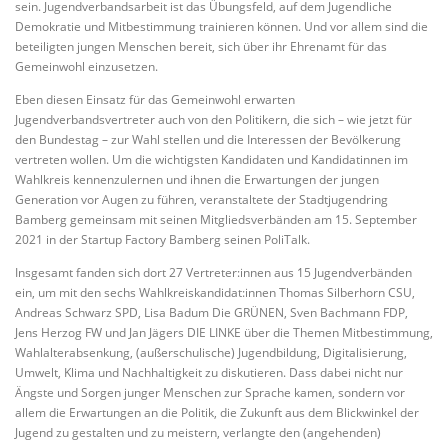
sein. Jugendverbandsarbeit ist das Übungsfeld, auf dem Jugendliche
Demokratie und Mitbestimmung trainieren können. Und vor allem sind die
beteiligten jungen Menschen bereit, sich über ihr Ehrenamt für das
Gemeinwohl einzusetzen.
Eben diesen Einsatz für das Gemeinwohl erwarten
Jugendverbandsvertreter auch von den Politikern, die sich – wie jetzt für
den Bundestag – zur Wahl stellen und die Interessen der Bevölkerung
vertreten wollen. Um die wichtigsten Kandidaten und Kandidatinnen im
Wahlkreis kennenzulernen und ihnen die Erwartungen der jungen
Generation vor Augen zu führen, veranstaltete der Stadtjugendring
Bamberg gemeinsam mit seinen Mitgliedsverbänden am 15. September
2021 in der Startup Factory Bamberg seinen PoliTalk.
Insgesamt fanden sich dort 27 Vertreter:innen aus 15 Jugendverbänden
ein, um mit den sechs Wahlkreiskandidat:innen Thomas Silberhorn CSU,
Andreas Schwarz SPD, Lisa Badum Die GRÜNEN, Sven Bachmann FDP,
Jens Herzog FW und Jan Jägers DIE LINKE über die Themen Mitbestimmung,
Wahlalterabsenkung, (außerschulische) Jugendbildung, Digitalisierung,
Umwelt, Klima und Nachhaltigkeit zu diskutieren. Dass dabei nicht nur
Ängste und Sorgen junger Menschen zur Sprache kamen, sondern vor
allem die Erwartungen an die Politik, die Zukunft aus dem Blickwinkel der
Jugend zu gestalten und zu meistern, verlangte den (angehenden)