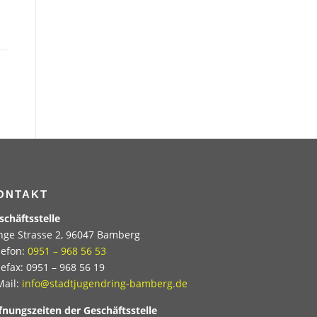
ONTAKT
schäftsstelle
nge Strasse 2, 96047 Bamberg
lefon:
0951 – 968 56 53
lefax: 0951 – 968 56 19
Mail:
info@stadtjugendring-bamberg.de
fnungszeiten der Geschäftsstelle