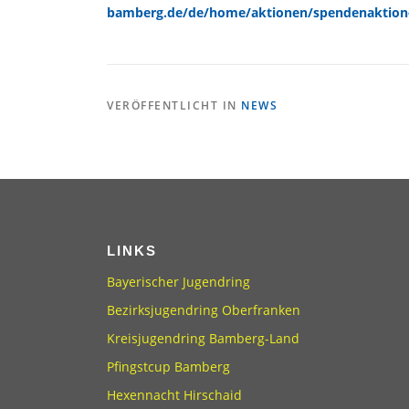
bamberg.de/de/home/aktionen/spendenaktion-
VERÖFFENTLICHT IN
NEWS
LINKS
Bayerischer Jugendring
Bezirksjugendring Oberfranken
Kreisjugendring Bamberg-Land
Pfingstcup Bamberg
Hexennacht Hirschaid