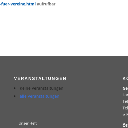
fuer-vereine.html
aufrufbar.
VERANSTALTUNGEN
K
Keine Veranstaltungen
Ge
La
alle Veranstaltungen
Te
Te
e-
Unser Heft
Öf