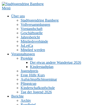
Zum
Inhalt
Menü
springen
Über uns
Stadtjugendring Bamberg
Vollversammlungen
Vorstandschaft
Geschäftsstelle
Jahresbericht
Mitgliedsverbände
JuLeiCa
Mitglied werden
Veranstaltungen
Projekte
Der etwas andere Wandertag 2026
Kinderstadtplan
Jugendpreis
Erste Hilfe Kurs
Aufsichtspflichtsseminar
Pfingstcup
Kinderschafkopfschule
Tag der Jugend 2026
Berichte
Archiv
Rundbrief