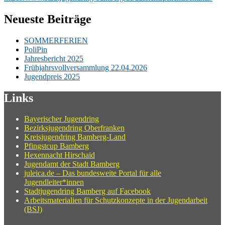
Neueste Beiträge
SOMMERFERIEN
PoliPin
Jahresbericht 2025
Frühjahrsvollversammlung 22.04.2026
Jugendpreis 2025
Links
Bayerischer Jugendring
Bezirksjugendring Oberfranken
Kreisjugendring Bamberg-Land
Pfingstcup Bamberg
Hexennacht Hirschaid
Jugendamt der Stadt Bamberg
juleica.de – Das bundesweite Portal für alle
Jugendleiter*innen
Stadtjugendring Bamberg auf Facebook
Arbeitsmaterialien für Schutzkonzepte in der Jugendarbeit
(BSJ)