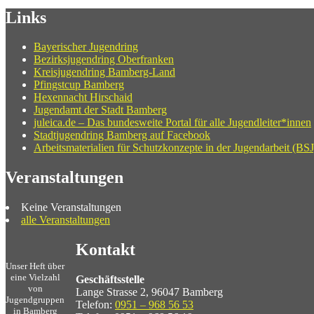
Links
Bayerischer Jugendring
Bezirksjugendring Oberfranken
Kreisjugendring Bamberg-Land
Pfingstcup Bamberg
Hexennacht Hirschaid
Jugendamt der Stadt Bamberg
juleica.de – Das bundesweite Portal für alle Jugendleiter*innen
Stadtjugendring Bamberg auf Facebook
Arbeitsmaterialien für Schutzkonzepte in der Jugendarbeit (BSJ
Veranstaltungen
Keine Veranstaltungen
alle Veranstaltungen
Kontakt
Unser Heft über
eine Vielzahl
Geschäftsstelle
von
Lange Strasse 2, 96047 Bamberg
Jugendgruppen
Telefon:
0951 – 968 56 53
in Bamberg