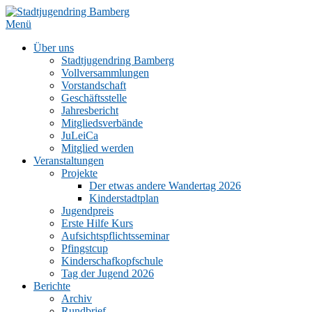
Zum
Inhalt
Menü
springen
Über uns
Stadtjugendring Bamberg
Vollversammlungen
Vorstandschaft
Geschäftsstelle
Jahresbericht
Mitgliedsverbände
JuLeiCa
Mitglied werden
Veranstaltungen
Projekte
Der etwas andere Wandertag 2026
Kinderstadtplan
Jugendpreis
Erste Hilfe Kurs
Aufsichtspflichtsseminar
Pfingstcup
Kinderschafkopfschule
Tag der Jugend 2026
Berichte
Archiv
Rundbrief