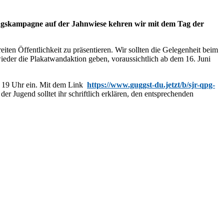
ngskampagne auf der Jahnwiese kehren wir mit dem Tag der
iten Öffentlichkeit zu präsentieren. Wir sollten die Gelegenheit beim
wieder die Plakatwandaktion geben, voraussichtlich ab dem 16. Juni
um 19 Uhr ein. Mit dem Link
https://www.guggst-du.jetzt/b/sjr-qpg-
r Jugend solltet ihr schriftlich erklären, den entsprechenden