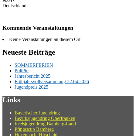
96047
Deutschland
Kommende Veranstaltungen
Keine Veranstaltungen an diesem Ort
Neueste Beiträge
SOMMERFERIEN
PoliPin
Jahresbericht 2025
Frühjahrsvollversammlung 22.04.2026
Jugendpreis 2025
Links
Bayerischer Jugendring
Bezirksjugendring Oberfranken
Kreisjugendring Bamberg-Land
Pfingstcup Bamberg
Hexennacht Hirschaid