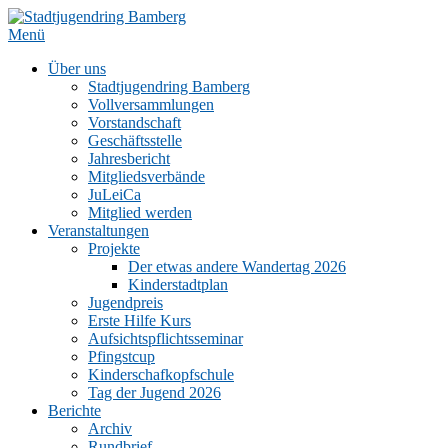
Zum
Inhalt
Menü
springen
Über uns
Stadtjugendring Bamberg
Vollversammlungen
Vorstandschaft
Geschäftsstelle
Jahresbericht
Mitgliedsverbände
JuLeiCa
Mitglied werden
Veranstaltungen
Projekte
Der etwas andere Wandertag 2026
Kinderstadtplan
Jugendpreis
Erste Hilfe Kurs
Aufsichtspflichtsseminar
Pfingstcup
Kinderschafkopfschule
Tag der Jugend 2026
Berichte
Archiv
Rundbrief